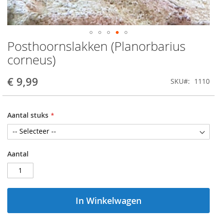
Posthoornslakken (Planorbarius
Ga
naar
corneus)
het
begin
€ 9,99
SKU
1110
van
de
afbeeldingen-
gallerij
Aantal stuks
Aantal
In Winkelwagen