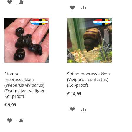
VOEG
TOEVOEGEN
VOEG
TOEVOEGEN
TOE
OM
TOE
OM
AAN
TE
AAN
TE
VERLANGLIJST
VERGELIJKEN
VERLANGLIJST
VERGELIJKEN
Stompe
Spitse moerasslakken
moerasslakken
(Viviparus contectus)
(Viviparus viviparus)
(Koi-proof)
(Zwemvijver veilig en
€ 14,95
Koi-proof)
€ 9,99
VOEG
TOEVOEGEN
TOE
OM
VOEG
TOEVOEGEN
AAN
TE
TOE
OM