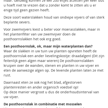
maar. Gelukkig kunnen ze wel 200 eitjes afzetten per keer dus
u hoeft niet te vrezen dat u zonder komt te zitten als u er
enige tijd geen gezien heeft.
Deze soort waterslakken houd van ondiepe vijvers of van sterk
beplante oevers.
Voor zwemvijvers kiest u beter voor moerasslakken, maar in
het plantenfilter van uw zwemvijver doen de
posthoornslakken het ook erg goed.
Een posthoornslak, ok, maar mijn waterplanten dan?
Waar de slakken in uw tuin uw planten opvreten heeft de
posthoornslak een ander lievelingskostje: draadalgen! (Dit zijn
feitenlijk geen algen maar wieren) De posthoornslakken
kruipen over de wanden, stenen en planten in uw vijver en
eten de aanwezige algen op. De levende planten laten ze met
rust.
Daarnaast eten ze ook nog het blad, afgestorven
plantenresten en ander organisch voedsel op!
Op deze manier vergroot u dus de onderhoudsinterval van
uw vijver.
De posthoornslak in combinatie met mosselen