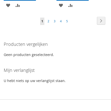
VOEG
TOEVOEGEN
VOEG
TOEVOEGEN
TOE
OM
TOE
OM
Pagina
Pagin
volge
U
Pagina
Pagina
Pagina
Pagina
1
2
3
4
5
AAN
TE
AAN
TE
lees
VERLANGLIJST
VERGELIJKEN
VERLANGLIJST
VERGELIJKEN
momenteel
Producten vergelijken
pagina
Geen producten geselecteerd.
Mijn verlanglijst
U hebt niets op uw verlanglijst staan.