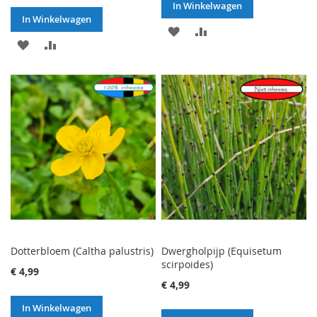
In Winkelwagen
In Winkelwagen
VOEG
TOEVOEGEN
VOEG
TOEVOEGEN
TOE
OM
TOE
OM
AAN
TE
AAN
TE
VERLANGLIJST
VERGELIJKEN
VERLANGLIJST
VERGELIJKEN
Dotterbloem (Caltha palustris)
Dwergholpijp (Equisetum
scirpoides)
€ 4,99
€ 4,99
In Winkelwagen