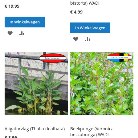
bistorta) WADI
€ 19,95
€ 4,99
In Winkelwagen
In Winkelwagen
VOEG
TOEVOEGEN
VOEG
TOEVOEGEN
TOE
OM
TOE
OM
AAN
TE
AAN
TE
VERLANGLIJST
VERGELIJKEN
VERLANGLIJST
VERGELIJKEN
Aligatorvlag (Thalia dealbata)
Beekpunge (Veronica
beccabunga) WADI
€ 8,99