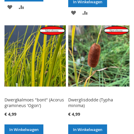
In Winkelwagen
VOEG
TOEVOEGEN
VOEG
TOEVOEGEN
TOE
OM
TOE
OM
AAN
TE
AAN
TE
VERLANGLIJST
VERGELIJKEN
VERLANGLIJST
VERGELIJKEN
Dwergkalmoes "bont" (Acorus
Dwerglisdodde (Typha
gramineus 'Ogon')
minima)
€ 4,99
€ 4,99
In Winkelwagen
In Winkelwagen