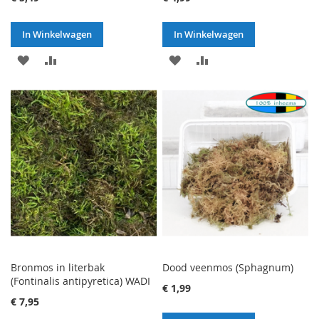
In Winkelwagen
In Winkelwagen
VOEG
TOEVOEGEN
VOEG
TOEVOEGEN
TOE
OM
TOE
OM
AAN
TE
AAN
TE
VERLANGLIJST
VERGELIJKEN
VERLANGLIJST
VERGELIJKEN
Bronmos in literbak
Dood veenmos (Sphagnum)
(Fontinalis antipyretica) WADI
€ 1,99
€ 7,95