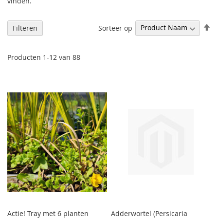
vinden.
V
Sorteer op
Filteren
h
na
la
Producten
1
-
12
van
88
so
Actie! Tray met 6 planten
Adderwortel (Persicaria