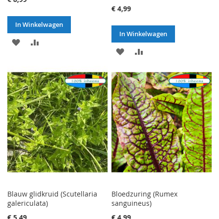
€ 4,99
In Winkelwagen
In Winkelwagen
VOEG
TOEVOEGEN
VOEG
TOEVOEGEN
TOE
OM
TOE
OM
AAN
TE
AAN
TE
VERLANGLIJST
VERGELIJKEN
VERLANGLIJST
VERGELIJKEN
Blauw glidkruid (Scutellaria
Bloedzuring (Rumex
galericulata)
sanguineus)
€ 5,49
€ 4,99