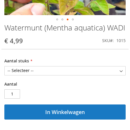
Watermunt (Mentha aquatica) WADI
Ga
naar
het
€ 4,99
SKU
1015
begin
van
de
Aantal stuks
afbeeldingen-
gallerij
Aantal
In Winkelwagen