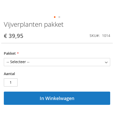
Vijverplanten pakket
Ga
naar
het
€ 39,95
SKU
1014
begin
van
de
Pakket
afbeeldingen-
gallerij
Aantal
In Winkelwagen