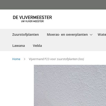
Ga
naar
de
inhoud
Zuurstofplanten
Moeras- en oeverplanten
Water
Lawana
Velda
Home
Vijvermand P23 voor zuurstofplanten (los)
Ga
naar
het
einde
van
de
afbeeldingen-
gallerij