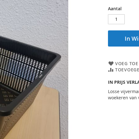
Aantal
In W
VOEG TOE
TOEVOEGE
IN PRIJS VERL
Losse vijverma
woekeren van v