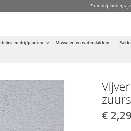
Zuurstofplanten, vij
lelies en drijfplanten
Mosselen en waterslakken
Pakke
Vijve
zuurs
€ 2,2