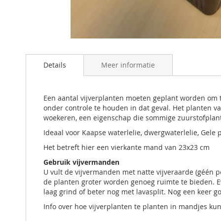
Ga
naar
Details
Meer informatie
het
begin
van
de
Een aantal vijverplanten moeten geplant worden om te
afbeeldingen-
onder controle te houden in dat geval. Het planten v
gallerij
woekeren, een eigenschap die sommige zuurstofplant
Ideaal voor Kaapse waterlelie, dwergwaterlelie, Gele p
Het betreft hier een vierkante mand van 23x23 cm
Gebruik vijvermanden
U vult de vijvermanden met natte vijveraarde (géén po
de planten groter worden genoeg ruimte te bieden. Ev
laag grind of beter nog met lavasplit. Nog een keer 
Info over hoe vijverplanten te planten in mandjes ku