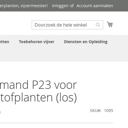
verplanten, vijvermeester!
Inloggen
Account aanmaken
Search
Winkel
Search
tten
Toebehoren vijver
Diensten en Opleiding
rmand P23 voor
tofplanten (los)
9
SKU
1095