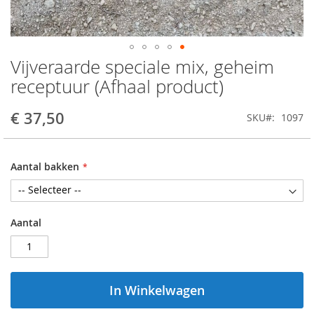
Vijveraarde speciale mix, geheim
Ga
naar
receptuur (Afhaal product)
het
begin
€ 37,50
SKU
1097
van
de
afbeeldingen-
gallerij
Aantal bakken
Aantal
In Winkelwagen