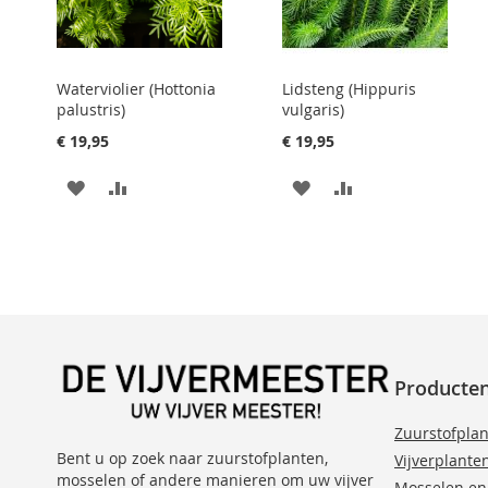
Waterviolier (Hottonia
Lidsteng (Hippuris
palustris)
vulgaris)
€ 19,95
€ 19,95
VOEG
TOEVOEGEN
VOEG
TOEVOEGEN
TOE
OM
TOE
OM
AAN
TE
AAN
TE
VERLANGLIJST
VERGELIJKEN
VERLANGLIJST
VERGELIJKEN
Producte
Zuurstofpla
Bent u op zoek naar zuurstofplanten,
Vijverplante
mosselen of andere manieren om uw vijver
Mosselen en