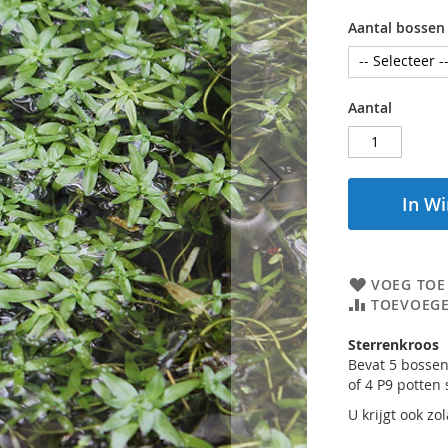
Aantal bossen
Aantal
In W
VOEG TOE
TOEVOEGE
Sterrenkroos
Bevat 5 bossen
of 4 P9 potten 
U krijgt ook zo