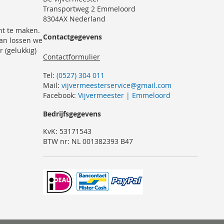
Transportweg 2 Emmeloord
8304AX Nederland
nt te maken.
Contactgegevens
dan lossen we
r (gelukkig)
Contactformulier
Tel:
(0527) 304 011
Mail:
vijvermeesterservice@gmail.com
Facebook:
Vijvermeester | Emmeloord
Bedrijfsgegevens
KvK: 53171543
BTW nr: NL 001382393 B47