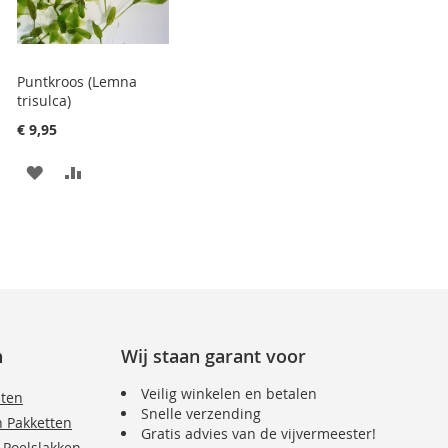
Puntkroos (Lemna
trisulca)
€ 9,95
VOEG
TOEVOEGEN
TOE
OM
AAN
TE
VERLANGLIJST
VERGELIJKEN
n
Wij staan garant voor
Veilig winkelen en betalen
nten
Snelle verzending
n Pakketten
Gratis advies van de vijvermeester!
 Poelslakken