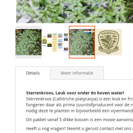
Ga
naar
Details
Meer informatie
het
begin
van
de
Sterrenkroos, Leuk voor onder én boven water!
afbeeldingen-
Sterrenkroos (Callitriche platycarpa) is een leuk en 
gallerij
fungeren daar als prima zuurstofproducent voor de re
nodig deze te planten in bijvoorbeeld een vijvermand
Dit pakket vanaf 5 dikke bossen is een mooie aanwinst
Heeft u nog vragen? Neemt u gerust contact met ons 