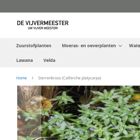
Ga
naar
de
inhoud
Zuurstofplanten
Moeras- en oeverplanten
Water
Lawana
Velda
Home
Sterrenkroos (Callitriche platycarpa)
Ga
naar
het
einde
van
de
afbeeldingen-
gallerij