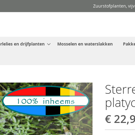
Zuurstofplanten, vij
lelies en drijfplanten
Mosselen en waterslakken
Pakke
Sterr
platy
€ 22,