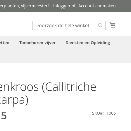
verplanten, vijvermeester!
Inloggen
Account aanmaken
Search
Winkel
Search
tten
Toebehoren vijver
Diensten en Opleiding
enkroos (Callitriche
carpa)
95
SKU
1005