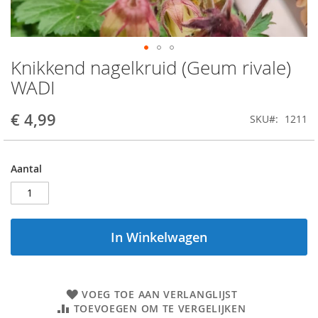
Knikkend nagelkruid (Geum rivale)
Ga
naar
WADI
het
begin
€ 4,99
SKU
1211
van
de
afbeeldingen-
gallerij
Aantal
In Winkelwagen
VOEG TOE AAN VERLANGLIJST
TOEVOEGEN OM TE VERGELIJKEN