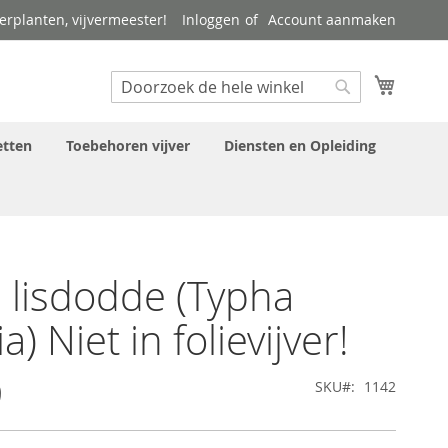
verplanten, vijvermeester!
Inloggen
Account aanmaken
Search
Winkel
Search
tten
Toebehoren vijver
Diensten en Opleiding
 lisdodde (Typha
lia) Niet in folievijver!
9
SKU
1142