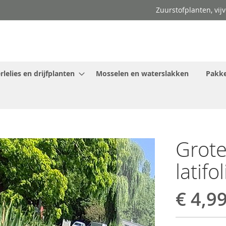
Zuurstofplanten, vij
lelies en drijfplanten
Mosselen en waterslakken
Pakke
Grote
latifo
€ 4,9