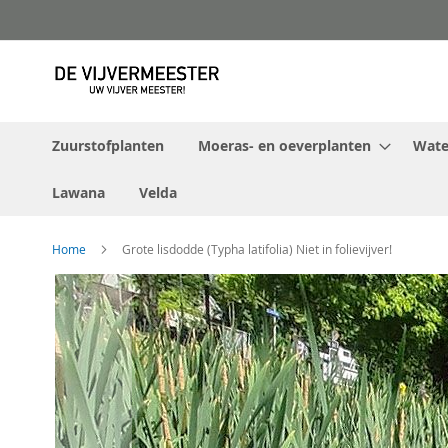
Ga
naar
de
inhoud
Zuurstofplanten
Moeras- en oeverplanten
Water
Lawana
Velda
Home
Grote lisdodde (Typha latifolia) Niet in folievijver!
Ga
naar
het
einde
van
de
afbeeldingen-
gallerij