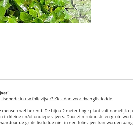
jver!
ag lisdodde in uw folievijver? Kies dan voor dwerglisdodde.
ste mensen wel bekend. De bijna 2 meter hoge plant valt namelijk o
 in kleine en/of ondiepe vijvers. Door zijn robuuste en grote wort
ardoor de grote lisdodde niet in een folievijver kan worden aangepl