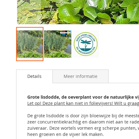
Ga
naar
Details
Meer informatie
het
begin
van
de
Grote lisdodde, de oeverplant voor de natuurlijke vi
afbeeldingen-
Let op! Deze plant kan niet in folievijvers! Wilt u gra
gallerij
De grote lisdodde is door zijn bloeiwijze bij de mee
zeer concurrentiekrachtig en daarom niet aan te raden
zuiveraar. Deze wortels vormen erg scherpe punten, wa
heen groeien en de vijver lek maken.