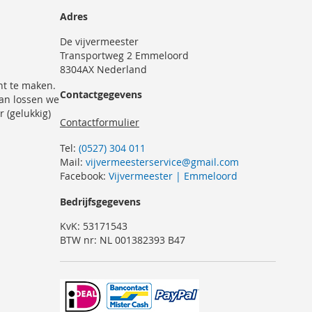
Adres
De vijvermeester
Transportweg 2 Emmeloord
8304AX Nederland
nt te maken.
Contactgegevens
dan lossen we
r (gelukkig)
Contactformulier
Tel:
(0527) 304 011
Mail:
vijvermeesterservice@gmail.com
Facebook:
Vijvermeester | Emmeloord
Bedrijfsgegevens
KvK: 53171543
BTW nr: NL 001382393 B47