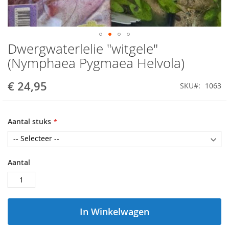
Dwergwaterlelie "witgele"
Ga
naar
(Nymphaea Pygmaea Helvola)
het
begin
€ 24,95
SKU
1063
van
de
afbeeldingen-
gallerij
Aantal stuks
Aantal
In Winkelwagen