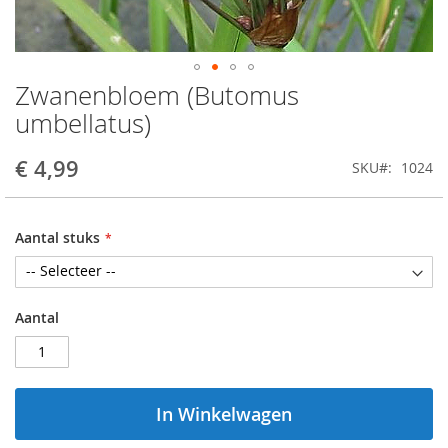
Zwanenbloem (Butomus
Ga
naar
umbellatus)
het
begin
€ 4,99
SKU
1024
van
de
afbeeldingen-
gallerij
Aantal stuks
Aantal
In Winkelwagen