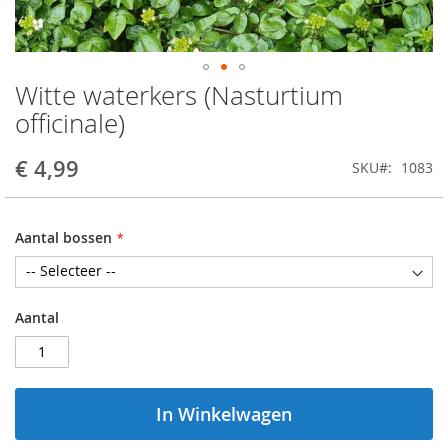
Witte waterkers (Nasturtium
Ga
naar
officinale)
het
begin
€ 4,99
SKU
1083
van
de
afbeeldingen-
gallerij
Aantal bossen
Aantal
In Winkelwagen