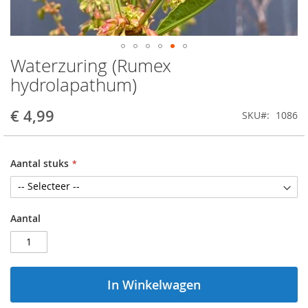
Waterzuring (Rumex
Ga
naar
hydrolapathum)
het
begin
€ 4,99
SKU
1086
van
de
afbeeldingen-
gallerij
Aantal stuks
Aantal
In Winkelwagen