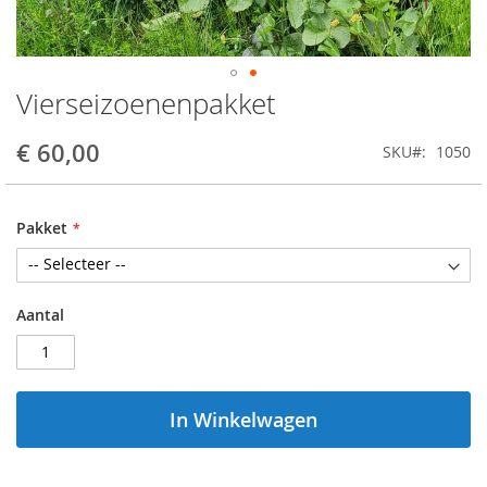
Vierseizoenenpakket
Ga
naar
het
€ 60,00
SKU
1050
begin
van
de
Pakket
afbeeldingen-
gallerij
Aantal
In Winkelwagen