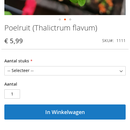
Poelruit (Thalictrum flavum)
Ga
naar
het
€ 5,99
SKU
1111
begin
van
de
Aantal stuks
afbeeldingen-
gallerij
Aantal
In Winkelwagen