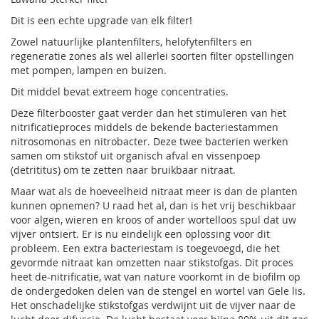
Dit is een echte upgrade van elk filter!
Zowel natuurlijke plantenfilters, helofytenfilters en
regeneratie zones als wel allerlei soorten filter opstellingen
met pompen, lampen en buizen.
Dit middel bevat extreem hoge concentraties.
Deze filterbooster gaat verder dan het stimuleren van het
nitrificatieproces middels de bekende bacteriestammen
nitrosomonas en nitrobacter. Deze twee bacterien werken
samen om stikstof uit organisch afval en vissenpoep
(detrititus) om te zetten naar bruikbaar nitraat.
Maar wat als de hoeveelheid nitraat meer is dan de planten
kunnen opnemen? U raad het al, dan is het vrij beschikbaar
voor algen, wieren en kroos of ander wortelloos spul dat uw
vijver ontsiert. Er is nu eindelijk een oplossing voor dit
probleem. Een extra bacteriestam is toegevoegd, die het
gevormde nitraat kan omzetten naar stikstofgas. Dit proces
heet de-nitrificatie, wat van nature voorkomt in de biofilm op
de ondergedoken delen van de stengel en wortel van Gele lis.
Het onschadelijke stikstofgas verdwijnt uit de vijver naar de