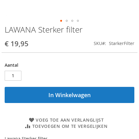
LAWANA Sterker filter
Ga
naar
het
€ 19,95
SKU
StarkerFilter
begin
van
de
Aantal
afbeeldingen-
gallerij
In Winkelwagen
VOEG TOE AAN VERLANGLIJST
TOEVOEGEN OM TE VERGELIJKEN
Lawana Sterker filter