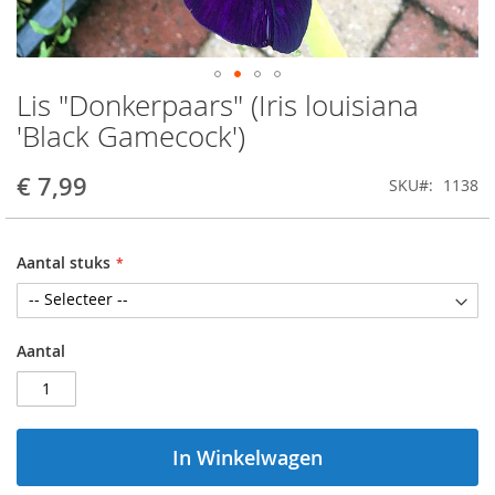
Lis "Donkerpaars" (Iris louisiana
Ga
naar
'Black Gamecock')
het
begin
€ 7,99
SKU
1138
van
de
afbeeldingen-
gallerij
Aantal stuks
Aantal
In Winkelwagen